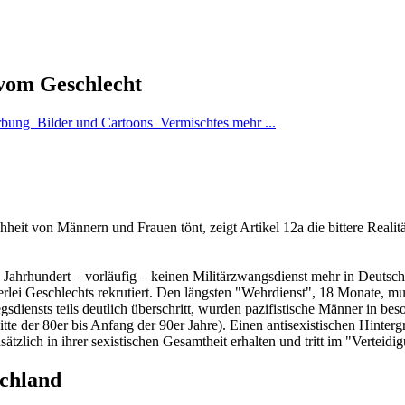
 vom Geschlecht
bung
Bilder und Cartoons
Vermischtes
mehr ...
eit von Männern und Frauen tönt, zeigt Artikel 12a die bittere Realit
n Jahrhundert – vorläufig – keinen Militärzwangsdienst mehr in Deutsch
erlei Geschlechts rekrutiert. Den längsten "Wehrdienst", 18 Monate, mu
gsdiensts teils deutlich überschritt, wurden pazifistische Männer in b
te der 80er bis Anfang der 90er Jahre). Einen antisexistischen Hinterg
tzlich in ihrer sexistischen Gesamtheit erhalten und tritt im "Verteidig
schland