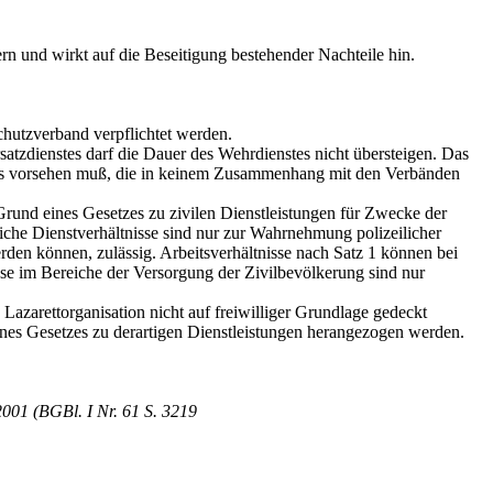
rn und wirkt auf die Beseitigung bestehender Nachteile hin.
chutzverband verpflichtet werden.
atzdienstes darf die Dauer des Wehrdienstes nicht übersteigen. Das
nstes vorsehen muß, die in keinem Zusammenhang mit den Verbänden
Grund eines Gesetzes zu zivilen Dienstleistungen für Zwecke der
tliche Dienstverhältnisse sind nur zur Wahrnehmung polizeilicher
erden können, zulässig. Arbeitsverhältnisse nach Satz 1 können bei
sse im Bereiche der Versorgung der Zivilbevölkerung sind nur
 Lazarettorganisation nicht auf freiwilliger Grundlage gedeckt
nes Gesetzes zu derartigen Dienstleistungen herangezogen werden.
001 (BGBl. I Nr. 61 S. 3219