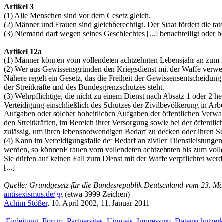
Artikel 3
(1) Alle Menschen sind vor dem Gesetz gleich.
(2) Männer und Frauen sind gleichberechtigt. Der Staat fördert die 
(3) Niemand darf wegen seines Geschlechtes [...] benachteiligt oder b
Artikel 12a
(1) Männer können vom vollendeten achtzehnten Lebensjahr an zum Di
(2) Wer aus Gewissensgründen den Kriegsdienst mit der Waffe verweig
Nähere regelt ein Gesetz, das die Freiheit der Gewissensentscheidun
der Streitkräfte und des Bundesgrenzschutzes steht.
(3) Wehrpflichtige, die nicht zu einem Dienst nach Absatz 1 oder 2 h
Verteidigung einschließlich des Schutzes der Zivilbevölkerung in Arbe
Aufgaben oder solcher hoheitlichen Aufgaben der öffentlichen Verwaltu
den Streitkräften, im Bereich ihrer Versorgung sowie bei der öffentl
zulässig, um ihren lebensnotwendigen Bedarf zu decken oder ihren Sc
(4) Kann im Verteidigungsfalle der Bedarf an zivilen Dienstleistungen 
werden, so könnenF rauen vom vollendeten achtzehnten bis zum volle
Sie dürfen auf keinen Fall zum Dienst mit der Waffe verpflichtet werd
[...]
Quelle: Grundgesetz für die Bundesrepublik Deutschland vom 23. Ma
antisexismus.de/gg
(etwa 3999 Zeichen)
Achim Stößer
, 10. April 2002, 11. Januar 2011
Einleitung
Forum
Partnersites
Hinweis
Impressum
Datenschutzer