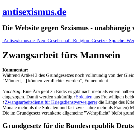
antisexismus.de
Die Website gegen Sexismus - unabhängig
Antisexismus.de
Neu
Gesellschaft
Religion
Gesetze
Sprache
Wer
Zwangsarbeit fürs Mannsein
Kommentar:
Während Artikel 3 des Grundgesetzes noch vollmundig von der Gleichh
"Männer [...] können verpflichtet werden", Frauen nicht.
Nachtrag
: Eine Ära geht zu Ende: es gibt nach mehr als einem halbe
eingezogen. Damit werden zukünftig ↑
Soldaten
aus Freiwilligen beid
↑
Zwangsarbeitsdienst für Kriegsdienstverweigerer
die Länge des Krie
Monate mehr als die Soldaten und fast zwei Jahre mehr als Frauen) Mit
Die im Grundgesetz verankerte allgemeine "Wehrpflicht" bleibt grundsä
Grundgesetz für die Bundesrepublik Deut