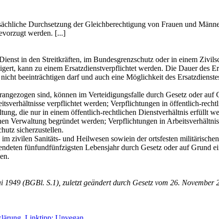
tatsächliche Durchsetzung der Gleichberechtigung von Frauen und Männe
evorzugt werden. [...]
enst in den Streitkräften, im Bundesgrenzschutz oder in einem Zivils
ert, kann zu einem Ersatzdienstverpflichtet werden. Die Dauer des Ers
g nicht beeinträchtigen darf und auch eine Möglichkeit des Ersatzdie
erangezogen sind, können im Verteidigungsfalle durch Gesetz oder auf 
itsverhältnisse verpflichtet werden; Verpflichtungen in öffentlich-rech
ng, die nur in einem öffentlich-rechtlichen Dienstverhältnis erfüllt w
ichen Verwaltung begründet werden; Verpflichtungen in Arbeitsverhältni
hutz sicherzustellen.
im zivilen Sanitäts- und Heilwesen sowiein der ortsfesten militärischen
ndeten fünfundfünfzigsten Lebensjahr durch Gesetz oder auf Grund ei
en.
i 1949 (BGBl. S.1), zuletzt geändert durch Gesetz vom 26. November 2
klärung
Linktipp: Unvegan