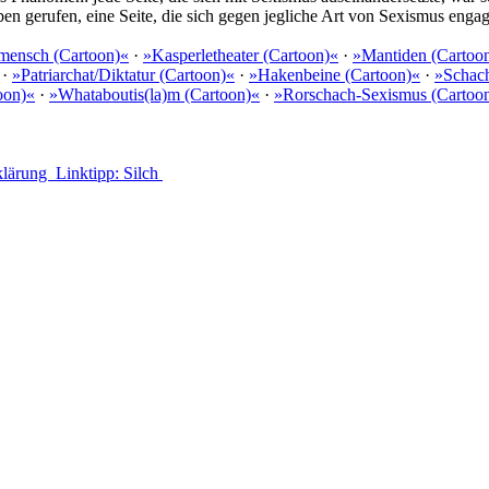
n gerufen, eine Seite, die sich gegen jegliche Art von Sexismus enga
mensch (Cartoon)«
·
»Kasperletheater (Cartoon)«
·
»Mantiden (Cartoo
·
»Patriarchat/Diktatur (Cartoon)«
·
»Hakenbeine (Cartoon)«
·
»Schach
oon)«
·
»Whataboutis(la)m (Cartoon)«
·
»Rorschach-Sexismus (Cartoo
klärung
Linktipp: Silch