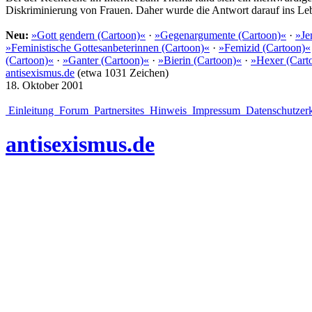
Diskriminierung von Frauen. Daher wurde die Antwort darauf ins Lebe
Neu:
»Gott gendern (Cartoon)«
·
»Gegenargumente (Cartoon)«
·
»Je
»Feministische Gottesanbeterinnen (Cartoon)«
·
»Femizid (Cartoon)«
(Cartoon)«
·
»Ganter (Cartoon)«
·
»Bierin (Cartoon)«
·
»Hexer (Cart
antisexismus.de
(etwa 1031 Zeichen)
18. Oktober 2001
Einleitung
Forum
Partnersites
Hinweis
Impressum
Datenschutzer
antisexismus.de