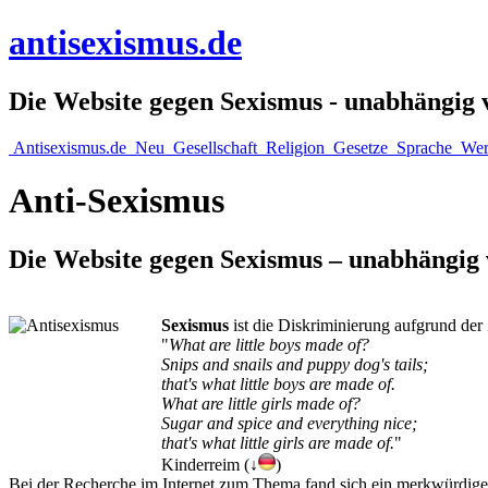
antisexismus.de
Die Website gegen Sexismus - unabhängig
Antisexismus.de
Neu
Gesellschaft
Religion
Gesetze
Sprache
Wer
Anti-Sexismus
Die Website gegen Sexismus – unabhängig
Sexismus
ist die Diskriminierung aufgrund der
"
What are little boys made of?
Snips and snails and puppy dog's tails;
that's what little boys are made of.
What are little girls made of?
Sugar and spice and everything nice;
that's what little girls are made of.
"
Kinderreim (↓
)
Bei der Recherche im Internet zum Thema fand sich ein merkwürdiges P