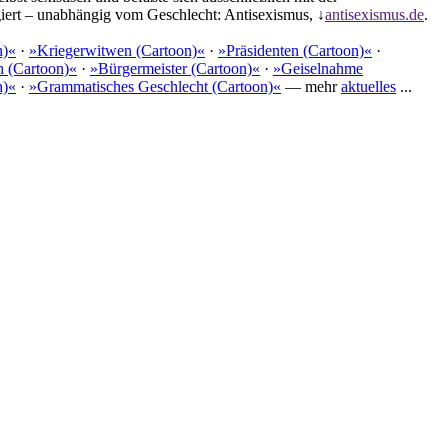
giert – unabhängig vom Geschlecht: Antisexismus, ↓
antisexismus.de
.
n)«
·
»Kriegerwitwen (Cartoon)«
·
»Präsidenten (Cartoon)«
·
 (Cartoon)«
·
»Bürgermeister (Cartoon)«
·
»Geiselnahme
n)«
·
»Grammatisches Geschlecht (Cartoon)«
— mehr
aktuelles
...